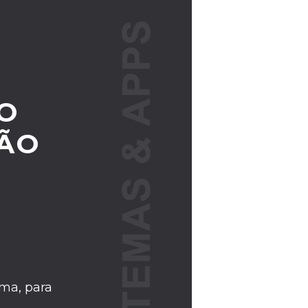
O
SÃO
ma, para