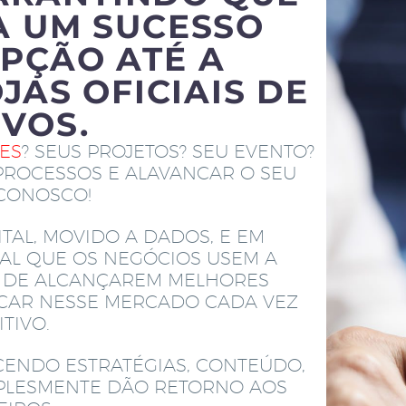
A UM SUCESSO
PÇÃO ATÉ A
JAS OFICIAIS DE
IVOS.
TES
? SEUS PROJETOS? SEU EVENTO?
PROCESSOS E ALAVANCAR O SEU
 CONOSCO!
TAL, MOVIDO A DADOS, E EM
AL QUE OS NEGÓCIOS USEM A
M DE ALCANÇAREM MELHORES
ACAR NESSE MERCADO CADA VEZ
TIVO.
CENDO ESTRATÉGIAS, CONTEÚDO,
MPLESMENTE DÃO RETORNO AOS