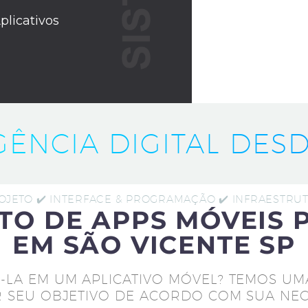
plicativos
IGÊNCIA DIGITAL DESD
ROJETO ✔️ INTERFACE & PROGRAMAÇÃO ✔️ INFRAESTR
TO DE APPS MÓVEIS 
EM SÃO VICENTE SP
-LA EM UM APLICATIVO MÓVEL? TEMOS UM
 SEU OBJETIVO DE ACORDO COM SUA NEC