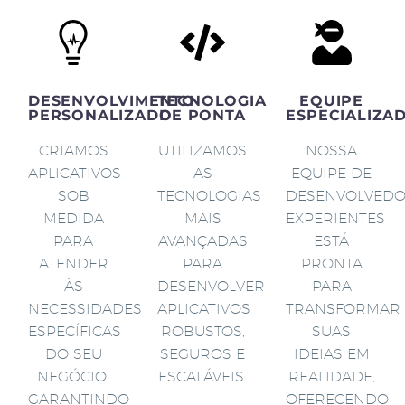
DESENVOLVIMENTO
TECNOLOGIA
EQUIPE
PERSONALIZADO
DE PONTA
ESPECIALIZA
CRIAMOS
UTILIZAMOS
NOSSA
APLICATIVOS
AS
EQUIPE DE
SOB
TECNOLOGIAS
DESENVOLVED
MEDIDA
MAIS
EXPERIENTES
PARA
AVANÇADAS
ESTÁ
ATENDER
PARA
PRONTA
ÀS
DESENVOLVER
PARA
NECESSIDADES
APLICATIVOS
TRANSFORMAR
ESPECÍFICAS
ROBUSTOS,
SUAS
DO SEU
SEGUROS E
IDEIAS EM
NEGÓCIO,
ESCALÁVEIS.
REALIDADE,
GARANTINDO
OFERECENDO