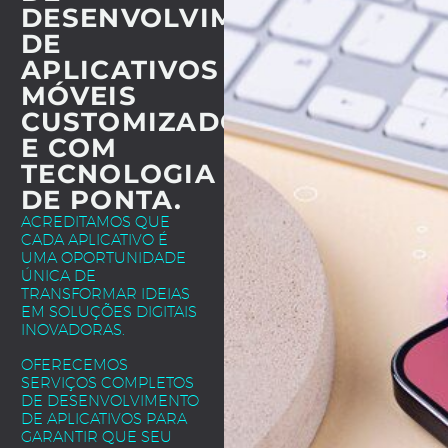
DESENVOLVIMENTO
DE
APLICATIVOS
MÓVEIS
CUSTOMIZADOS
E COM
TECNOLOGIA
DE PONTA.
ACREDITAMOS QUE
CADA APLICATIVO É
UMA OPORTUNIDADE
ÚNICA DE
TRANSFORMAR IDEIAS
EM SOLUÇÕES DIGITAIS
INOVADORAS.
OFERECEMOS
SERVIÇOS COMPLETOS
DE DESENVOLVIMENTO
DE APLICATIVOS PARA
GARANTIR QUE SEU