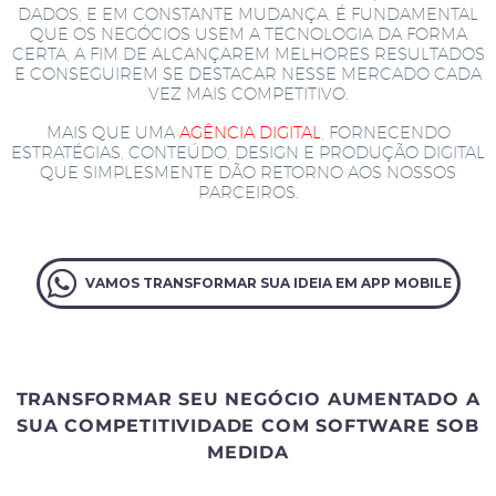
DADOS, E EM CONSTANTE MUDANÇA, É FUNDAMENTAL
QUE OS NEGÓCIOS USEM A TECNOLOGIA DA FORMA
CERTA, A FIM DE ALCANÇAREM MELHORES RESULTADOS
E CONSEGUIREM SE DESTACAR NESSE MERCADO CADA
VEZ MAIS COMPETITIVO.
MAIS QUE UMA
AGÊNCIA DIGITAL
, FORNECENDO
ESTRATÉGIAS, CONTEÚDO, DESIGN E PRODUÇÃO DIGITAL
QUE SIMPLESMENTE DÃO RETORNO AOS NOSSOS
PARCEIROS.
VAMOS TRANSFORMAR SUA IDEIA EM APP MOBILE
TRANSFORMAR SEU NEGÓCIO AUMENTADO A
SUA COMPETITIVIDADE COM SOFTWARE SOB
MEDIDA