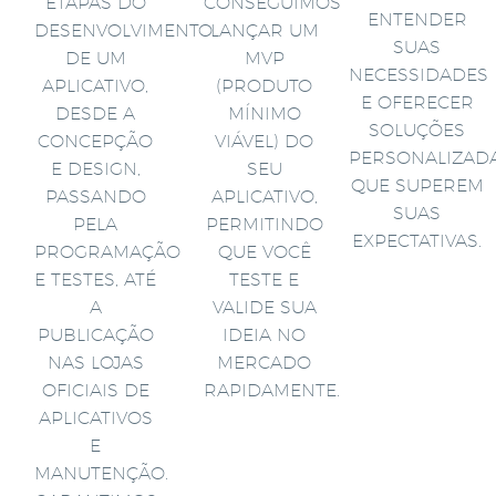
ETAPAS DO
CONSEGUIMOS
ENTENDER
DESENVOLVIMENTO
LANÇAR UM
SUAS
DE UM
MVP
NECESSIDADES
APLICATIVO,
(PRODUTO
E OFERECER
DESDE A
MÍNIMO
SOLUÇÕES
CONCEPÇÃO
VIÁVEL) DO
PERSONALIZAD
E DESIGN,
SEU
QUE SUPEREM
PASSANDO
APLICATIVO,
SUAS
PELA
PERMITINDO
EXPECTATIVAS.
PROGRAMAÇÃO
QUE VOCÊ
E TESTES, ATÉ
TESTE E
A
VALIDE SUA
PUBLICAÇÃO
IDEIA NO
NAS LOJAS
MERCADO
OFICIAIS DE
RAPIDAMENTE.
APLICATIVOS
E
MANUTENÇÃO.