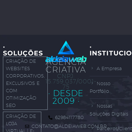
·
·
SOLUÇÕES
INSTITUCI
AGÊNCIA
CRIAÇÃO DE
CRIATIVA
WEBSITES
A Empresa
CNPJ:
CORPORATIVOS,
15.759.037/0001-
EXCLUSIVOS E
Nosso
75
COM
· DESDE
Portfólio
OTIMIZAÇÃO
2009 ·
SEO
Nossas
Soluções Digitais
CRIAÇÃO DE
62984117780
LOJA
CONTATO@ALDEIAWEB.COM.BR
Parceiros/Clien
VIRTUAL | E-