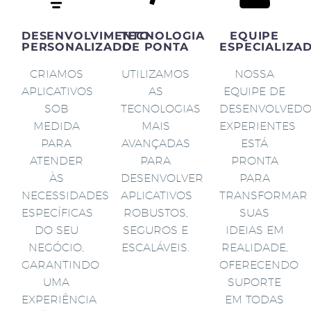
DESENVOLVIMENTO
TECNOLOGIA
EQUIPE
PERSONALIZADO
DE PONTA
ESPECIALIZA
CRIAMOS
UTILIZAMOS
NOSSA
APLICATIVOS
AS
EQUIPE DE
SOB
TECNOLOGIAS
DESENVOLVED
MEDIDA
MAIS
EXPERIENTES
PARA
AVANÇADAS
ESTÁ
ATENDER
PARA
PRONTA
ÀS
DESENVOLVER
PARA
NECESSIDADES
APLICATIVOS
TRANSFORMAR
ESPECÍFICAS
ROBUSTOS,
SUAS
DO SEU
SEGUROS E
IDEIAS EM
NEGÓCIO,
ESCALÁVEIS.
REALIDADE,
GARANTINDO
OFERECENDO
UMA
SUPORTE
EXPERIÊNCIA
EM TODAS