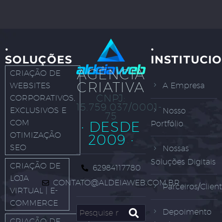
·
·
SOLUÇÕES
INSTITUCI
AGÊNCIA
CRIAÇÃO DE
CRIATIVA
WEBSITES
A Empresa
CNPJ:
CORPORATIVOS,
15.759.037/0001-
EXCLUSIVOS E
Nosso
75
COM
· DESDE
Portfólio
OTIMIZAÇÃO
2009 ·
SEO
Nossas
Soluções Digitais
CRIAÇÃO DE
62984117780
LOJA
CONTATO@ALDEIAWEB.COM.BR
Parceiros/Clien
VIRTUAL | E-
COMMERCE
Depoimento
CRIAÇÃO DE