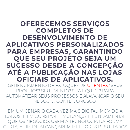
OFERECEMOS SERVIÇOS
COMPLETOS DE
DESENVOLVIMENTO DE
APLICATIVOS PERSONALIZADOS
PARA EMPRESAS, GARANTINDO
QUE SEU PROJETO SEJA UM
SUCESSO DESDE A CONCEPÇÃO
ATÉ A PUBLICAÇÃO NAS LOJAS
OFICIAIS DE APLICATIVOS.
GERENCIAMENTO DE ESTOQUE? DE
CLIENTES
? SEUS
PROJETOS? SEU EVENTO? SUA EQUIPE? PARA
AUTOMATIZAR SEUS PROCESSOS E ALAVANCAR O SEU
NEGÓCIO. CONTE CONOSCO!
EM UM CENÁRIO CADA VEZ MAIS DIGITAL, MOVIDO A
DADOS, E EM CONSTANTE MUDANÇA, É FUNDAMENTAL
QUE OS NEGÓCIOS USEM A TECNOLOGIA DA FORMA
CERTA, A FIM DE ALCANÇAREM MELHORES RESULTADOS