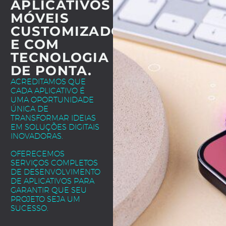
APLICATIVOS
MÓVEIS
CUSTOMIZADOS
E COM
TECNOLOGIA
DE PONTA.
ACREDITAMOS QUE
CADA APLICATIVO É
UMA OPORTUNIDADE
ÚNICA DE
TRANSFORMAR IDEIAS
EM SOLUÇÕES DIGITAIS
INOVADORAS.
OFERECEMOS
SERVIÇOS COMPLETOS
DE DESENVOLVIMENTO
DE APLICATIVOS PARA
GARANTIR QUE SEU
PROJETO SEJA UM
SUCESSO.