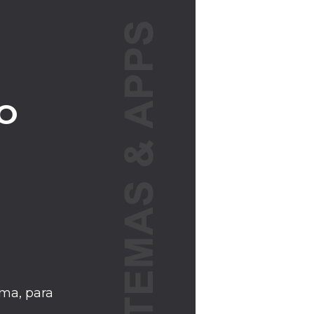
O
ma, para