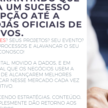
A UM SUCESSO
PÇÃO ATÉ A
JAS OFICIAIS DE
IVOS.
TES
? SEUS PROJETOS? SEU EVENTO?
PROCESSOS E ALAVANCAR O SEU
 CONOSCO!
TAL, MOVIDO A DADOS, E EM
AL QUE OS NEGÓCIOS USEM A
M DE ALCANÇAREM MELHORES
ACAR NESSE MERCADO CADA VEZ
TIVO.
CENDO ESTRATÉGIAS, CONTEÚDO,
MPLESMENTE DÃO RETORNO AOS