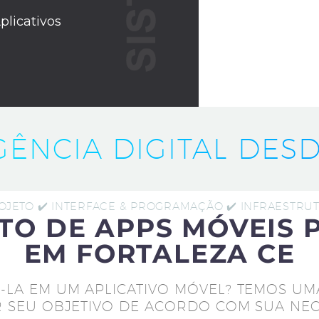
plicativos
IGÊNCIA DIGITAL DESD
ROJETO ✔️ INTERFACE & PROGRAMAÇÃO ✔️ INFRAESTR
TO DE APPS MÓVEIS 
EM FORTALEZA CE
-LA EM UM APLICATIVO MÓVEL? TEMOS UM
 SEU OBJETIVO DE ACORDO COM SUA NEC