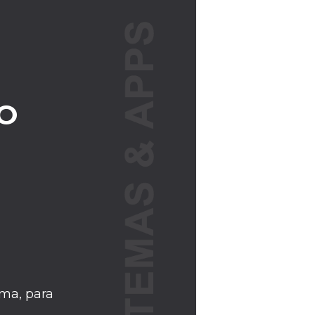
O
ma, para