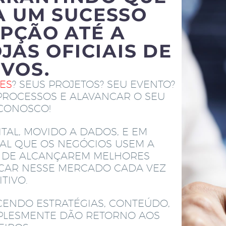
A UM SUCESSO
PÇÃO ATÉ A
JAS OFICIAIS DE
IVOS.
TES
? SEUS PROJETOS? SEU EVENTO?
PROCESSOS E ALAVANCAR O SEU
 CONOSCO!
TAL, MOVIDO A DADOS, E EM
AL QUE OS NEGÓCIOS USEM A
M DE ALCANÇAREM MELHORES
ACAR NESSE MERCADO CADA VEZ
TIVO.
CENDO ESTRATÉGIAS, CONTEÚDO,
MPLESMENTE DÃO RETORNO AOS