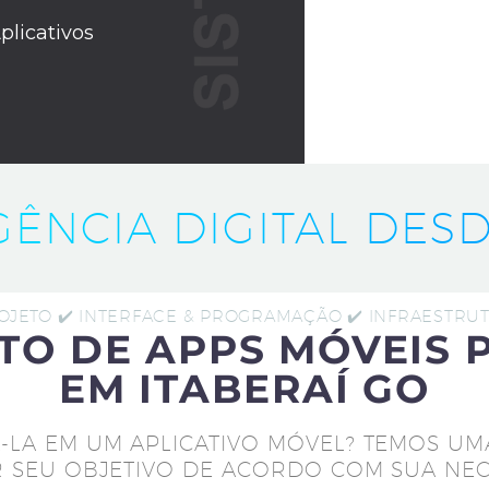
plicativos
IGÊNCIA DIGITAL DESD
ROJETO ✔️ INTERFACE & PROGRAMAÇÃO ✔️ INFRAESTR
TO DE APPS MÓVEIS 
EM ITABERAÍ GO
-LA EM UM APLICATIVO MÓVEL? TEMOS UM
 SEU OBJETIVO DE ACORDO COM SUA NEC