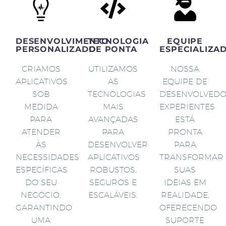
DESENVOLVIMENTO
TECNOLOGIA
EQUIPE
PERSONALIZADO
DE PONTA
ESPECIALIZA
CRIAMOS
UTILIZAMOS
NOSSA
APLICATIVOS
AS
EQUIPE DE
SOB
TECNOLOGIAS
DESENVOLVED
MEDIDA
MAIS
EXPERIENTES
PARA
AVANÇADAS
ESTÁ
ATENDER
PARA
PRONTA
ÀS
DESENVOLVER
PARA
NECESSIDADES
APLICATIVOS
TRANSFORMAR
ESPECÍFICAS
ROBUSTOS,
SUAS
DO SEU
SEGUROS E
IDEIAS EM
NEGÓCIO,
ESCALÁVEIS.
REALIDADE,
GARANTINDO
OFERECENDO
UMA
SUPORTE