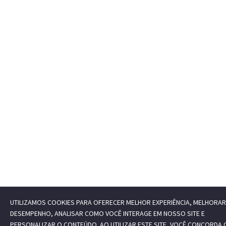
UTILIZAMOS COOKIES PARA OFERECER MELHOR EXPERIÊNCIA, MELHORAR
DESEMPENHO, ANALISAR COMO VOCÊ INTERAGE EM NOSSO SITE E
PERSONALIZAR O CONTEÚDO. AO UTILIZAR ESTE SITE, VOCÊ CONCORDA