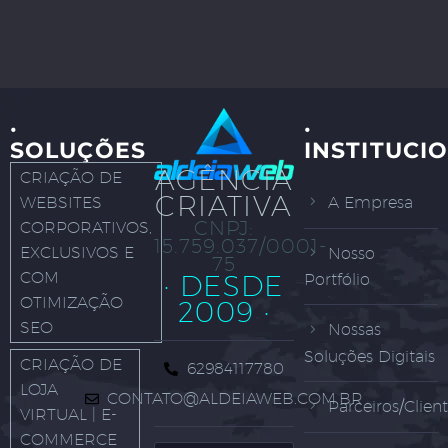
·
·
SOLUÇÕES
INSTITUCI
AGÊNCIA
CRIAÇÃO DE
CRIATIVA
WEBSITES
A Empresa
CNPJ:
CORPORATIVOS,
15.759.037/0001-
EXCLUSIVOS E
Nosso
75
COM
· DESDE
Portfólio
OTIMIZAÇÃO
2009 ·
SEO
Nossas
Soluções Digitais
CRIAÇÃO DE
62984117780
LOJA
CONTATO@ALDEIAWEB.COM.BR
Parceiros/Clien
VIRTUAL | E-
COMMERCE