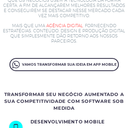
QUE OS NEGÓCIOS USEM A TECNOLOGIA DA FORMA
CERTA, A FIM DE ALCANÇAREM MELHORES RESULTADOS
E CONSEGUIREM SE DESTACAR NESSE MERCADO CADA
VEZ MAIS COMPETITIVO.
MAIS QUE UMA
AGÊNCIA DIGITAL
, FORNECENDO
ESTRATÉGIAS, CONTEÚDO, DESIGN E PRODUÇÃO DIGITAL
QUE SIMPLESMENTE DÃO RETORNO AOS NOSSOS
PARCEIROS.
VAMOS TRANSFORMAR SUA IDEIA EM APP MOBILE
TRANSFORMAR SEU NEGÓCIO AUMENTADO A
SUA COMPETITIVIDADE COM SOFTWARE SOB
MEDIDA
DESENVOLVIMENTO MOBILE