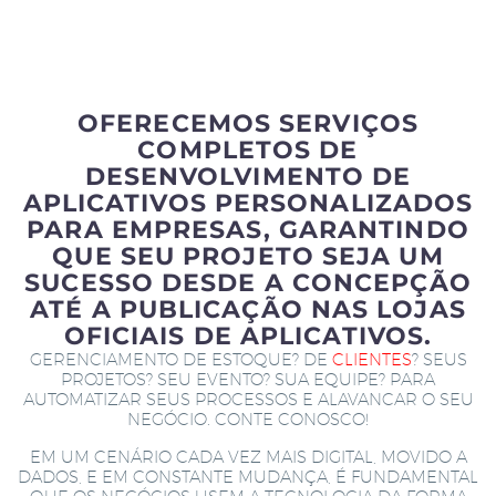
OFERECEMOS SERVIÇOS
COMPLETOS DE
DESENVOLVIMENTO DE
APLICATIVOS PERSONALIZADOS
PARA EMPRESAS, GARANTINDO
QUE SEU PROJETO SEJA UM
SUCESSO DESDE A CONCEPÇÃO
ATÉ A PUBLICAÇÃO NAS LOJAS
OFICIAIS DE APLICATIVOS.
GERENCIAMENTO DE ESTOQUE? DE
CLIENTES
? SEUS
PROJETOS? SEU EVENTO? SUA EQUIPE? PARA
AUTOMATIZAR SEUS PROCESSOS E ALAVANCAR O SEU
NEGÓCIO. CONTE CONOSCO!
EM UM CENÁRIO CADA VEZ MAIS DIGITAL, MOVIDO A
DADOS, E EM CONSTANTE MUDANÇA, É FUNDAMENTAL