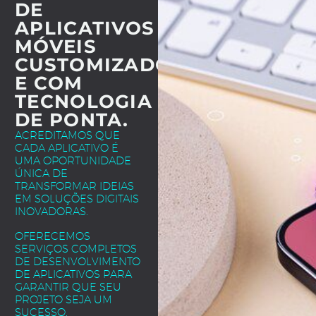
DE
APLICATIVOS
MÓVEIS
CUSTOMIZADOS
E COM
TECNOLOGIA
DE PONTA.
ACREDITAMOS QUE
CADA APLICATIVO É
UMA OPORTUNIDADE
ÚNICA DE
TRANSFORMAR IDEIAS
EM SOLUÇÕES DIGITAIS
INOVADORAS.
OFERECEMOS
SERVIÇOS COMPLETOS
DE DESENVOLVIMENTO
DE APLICATIVOS PARA
GARANTIR QUE SEU
PROJETO SEJA UM
SUCESSO.