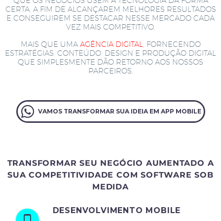
QUE OS NEGÓCIOS USEM A TECNOLOGIA DA FORMA
CERTA, A FIM DE ALCANÇAREM MELHORES RESULTADOS
E CONSEGUIREM SE DESTACAR NESSE MERCADO CADA
VEZ MAIS COMPETITIVO.
MAIS QUE UMA
AGÊNCIA DIGITAL
, FORNECENDO
ESTRATÉGIAS, CONTEÚDO, DESIGN E PRODUÇÃO DIGITAL
QUE SIMPLESMENTE DÃO RETORNO AOS NOSSOS
PARCEIROS.
VAMOS TRANSFORMAR SUA IDEIA EM APP MOBILE
TRANSFORMAR SEU NEGÓCIO AUMENTADO A
SUA COMPETITIVIDADE COM SOFTWARE SOB
MEDIDA
DESENVOLVIMENTO MOBILE