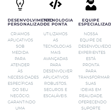
DESENVOLVIMENTO
TECNOLOGIA
EQUIPE
PERSONALIZADO
DE PONTA
ESPECIALIZA
CRIAMOS
UTILIZAMOS
NOSSA
APLICATIVOS
AS
EQUIPE DE
SOB
TECNOLOGIAS
DESENVOLVED
MEDIDA
MAIS
EXPERIENTES
PARA
AVANÇADAS
ESTÁ
ATENDER
PARA
PRONTA
ÀS
DESENVOLVER
PARA
NECESSIDADES
APLICATIVOS
TRANSFORMAR
ESPECÍFICAS
ROBUSTOS,
SUAS
DO SEU
SEGUROS E
IDEIAS EM
NEGÓCIO,
ESCALÁVEIS.
REALIDADE,
GARANTINDO
OFERECENDO
UMA
SUPORTE