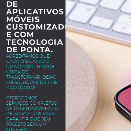
DE
APLICATIVOS
MÓVEIS
CUSTOMIZADOS
E COM
TECNOLOGIA
DE PONTA.
ACREDITAMOS QUE
CADA APLICATIVO É
UMA OPORTUNIDADE
ÚNICA DE
TRANSFORMAR IDEIAS
EM SOLUÇÕES DIGITAIS
INOVADORAS.
OFERECEMOS
SERVIÇOS COMPLETOS
DE DESENVOLVIMENTO
DE APLICATIVOS PARA
GARANTIR QUE SEU
PROJETO SEJA UM
SUCESSO.