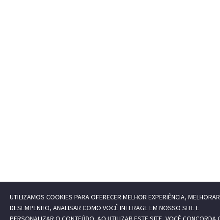
UTILIZAMOS COOKIES PARA OFERECER MELHOR EXPERIÊNCIA, MELHORAR
DESEMPENHO, ANALISAR COMO VOCÊ INTERAGE EM NOSSO SITE E
PERSONALIZAR O CONTEÚDO. AO UTILIZAR ESTE SITE, VOCÊ CONCORDA