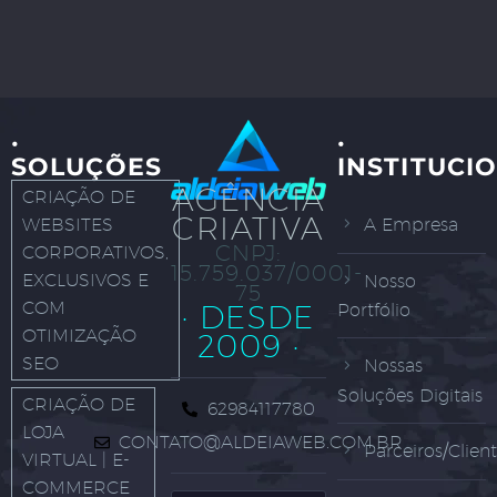
·
·
SOLUÇÕES
INSTITUCI
AGÊNCIA
CRIAÇÃO DE
CRIATIVA
WEBSITES
A Empresa
CNPJ:
CORPORATIVOS,
15.759.037/0001-
EXCLUSIVOS E
Nosso
75
COM
· DESDE
Portfólio
OTIMIZAÇÃO
2009 ·
SEO
Nossas
Soluções Digitais
CRIAÇÃO DE
62984117780
LOJA
CONTATO@ALDEIAWEB.COM.BR
Parceiros/Clien
VIRTUAL | E-
COMMERCE