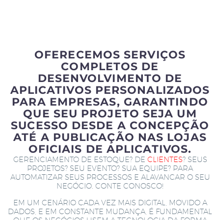
OFERECEMOS SERVIÇOS
COMPLETOS DE
DESENVOLVIMENTO DE
APLICATIVOS PERSONALIZADOS
PARA EMPRESAS, GARANTINDO
QUE SEU PROJETO SEJA UM
SUCESSO DESDE A CONCEPÇÃO
ATÉ A PUBLICAÇÃO NAS LOJAS
OFICIAIS DE APLICATIVOS.
GERENCIAMENTO DE ESTOQUE? DE
CLIENTES
? SEUS
PROJETOS? SEU EVENTO? SUA EQUIPE? PARA
AUTOMATIZAR SEUS PROCESSOS E ALAVANCAR O SEU
NEGÓCIO. CONTE CONOSCO!
EM UM CENÁRIO CADA VEZ MAIS DIGITAL, MOVIDO A
DADOS, E EM CONSTANTE MUDANÇA, É FUNDAMENTAL