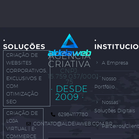
·
·
SOLUÇÕES
INSTITUCI
AGÊNCIA
CRIAÇÃO DE
CRIATIVA
WEBSITES
A Empresa
CNPJ:
CORPORATIVOS,
15.759.037/0001-
EXCLUSIVOS E
Nosso
75
COM
· DESDE
Portfólio
OTIMIZAÇÃO
2009 ·
SEO
Nossas
Soluções Digitais
CRIAÇÃO DE
62984117780
LOJA
CONTATO@ALDEIAWEB.COM.BR
Parceiros/Clien
VIRTUAL | E-
COMMERCE