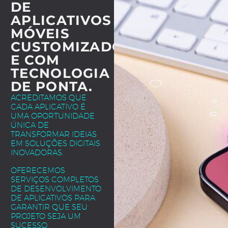
DE
APLICATIVOS
MÓVEIS
CUSTOMIZADOS
E COM
TECNOLOGIA
DE PONTA.
ACREDITAMOS QUE
CADA APLICATIVO É
UMA OPORTUNIDADE
ÚNICA DE
TRANSFORMAR IDEIAS
EM SOLUÇÕES DIGITAIS
INOVADORAS.
OFERECEMOS
SERVIÇOS COMPLETOS
DE DESENVOLVIMENTO
DE APLICATIVOS PARA
GARANTIR QUE SEU
PROJETO SEJA UM
SUCESSO.