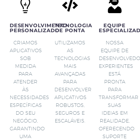
DESENVOLVIMENTO
TECNOLOGIA
EQUIPE
PERSONALIZADO
DE PONTA
ESPECIALIZA
CRIAMOS
UTILIZAMOS
NOSSA
APLICATIVOS
AS
EQUIPE DE
SOB
TECNOLOGIAS
DESENVOLVED
MEDIDA
MAIS
EXPERIENTES
PARA
AVANÇADAS
ESTÁ
ATENDER
PARA
PRONTA
ÀS
DESENVOLVER
PARA
NECESSIDADES
APLICATIVOS
TRANSFORMAR
ESPECÍFICAS
ROBUSTOS,
SUAS
DO SEU
SEGUROS E
IDEIAS EM
NEGÓCIO,
ESCALÁVEIS.
REALIDADE,
GARANTINDO
OFERECENDO
UMA
SUPORTE