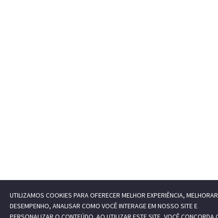
UTILIZAMOS COOKIES PARA OFERECER MELHOR EXPERIÊNCIA, MELHORAR
DESEMPENHO, ANALISAR COMO VOCÊ INTERAGE EM NOSSO SITE E
PERSONALIZAR O CONTEÚDO. AO UTILIZAR ESTE SITE, VOCÊ CONCORDA