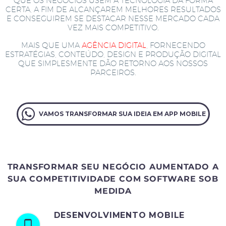
QUE OS NEGÓCIOS USEM A TECNOLOGIA DA FORMA
CERTA, A FIM DE ALCANÇAREM MELHORES RESULTADOS
E CONSEGUIREM SE DESTACAR NESSE MERCADO CADA
VEZ MAIS COMPETITIVO.
MAIS QUE UMA
AGÊNCIA DIGITAL
, FORNECENDO
ESTRATÉGIAS, CONTEÚDO, DESIGN E PRODUÇÃO DIGITAL
QUE SIMPLESMENTE DÃO RETORNO AOS NOSSOS
PARCEIROS.
VAMOS TRANSFORMAR SUA IDEIA EM APP MOBILE
TRANSFORMAR SEU NEGÓCIO AUMENTADO A
SUA COMPETITIVIDADE COM SOFTWARE SOB
MEDIDA
DESENVOLVIMENTO MOBILE