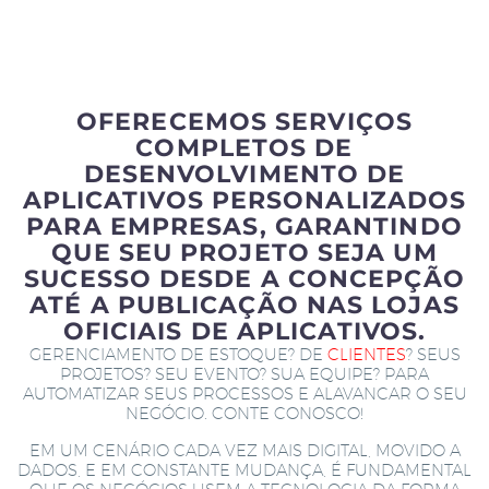
OFERECEMOS SERVIÇOS
COMPLETOS DE
DESENVOLVIMENTO DE
APLICATIVOS PERSONALIZADOS
PARA EMPRESAS, GARANTINDO
QUE SEU PROJETO SEJA UM
SUCESSO DESDE A CONCEPÇÃO
ATÉ A PUBLICAÇÃO NAS LOJAS
OFICIAIS DE APLICATIVOS.
GERENCIAMENTO DE ESTOQUE? DE
CLIENTES
? SEUS
PROJETOS? SEU EVENTO? SUA EQUIPE? PARA
AUTOMATIZAR SEUS PROCESSOS E ALAVANCAR O SEU
NEGÓCIO. CONTE CONOSCO!
EM UM CENÁRIO CADA VEZ MAIS DIGITAL, MOVIDO A
DADOS, E EM CONSTANTE MUDANÇA, É FUNDAMENTAL