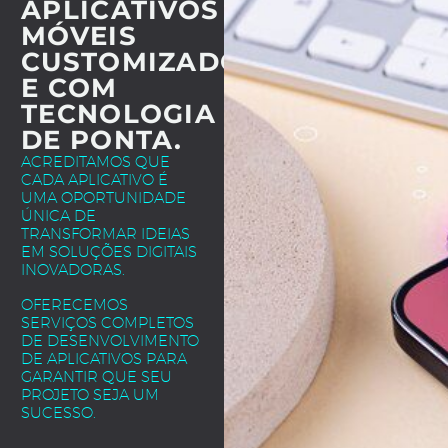
APLICATIVOS
MÓVEIS
CUSTOMIZADOS
E COM
TECNOLOGIA
DE PONTA.
ACREDITAMOS QUE
CADA APLICATIVO É
UMA OPORTUNIDADE
ÚNICA DE
TRANSFORMAR IDEIAS
EM SOLUÇÕES DIGITAIS
INOVADORAS.
OFERECEMOS
SERVIÇOS COMPLETOS
DE DESENVOLVIMENTO
DE APLICATIVOS PARA
GARANTIR QUE SEU
PROJETO SEJA UM
SUCESSO.