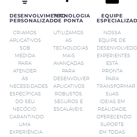
DESENVOLVIMENTO
TECNOLOGIA
EQUIPE
PERSONALIZADO
DE PONTA
ESPECIALIZA
CRIAMOS
UTILIZAMOS
NOSSA
APLICATIVOS
AS
EQUIPE DE
SOB
TECNOLOGIAS
DESENVOLVED
MEDIDA
MAIS
EXPERIENTES
PARA
AVANÇADAS
ESTÁ
ATENDER
PARA
PRONTA
ÀS
DESENVOLVER
PARA
NECESSIDADES
APLICATIVOS
TRANSFORMAR
ESPECÍFICAS
ROBUSTOS,
SUAS
DO SEU
SEGUROS E
IDEIAS EM
NEGÓCIO,
ESCALÁVEIS.
REALIDADE,
GARANTINDO
OFERECENDO
UMA
SUPORTE
EXPERIÊNCIA
EM TODAS