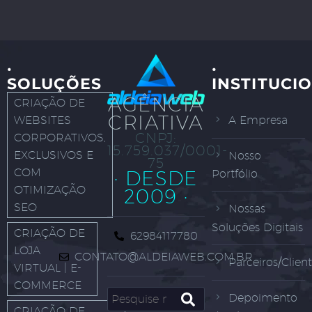
·
·
SOLUÇÕES
INSTITUCI
AGÊNCIA
CRIAÇÃO DE
CRIATIVA
WEBSITES
A Empresa
CNPJ:
CORPORATIVOS,
15.759.037/0001-
EXCLUSIVOS E
Nosso
75
COM
· DESDE
Portfólio
OTIMIZAÇÃO
2009 ·
SEO
Nossas
Soluções Digitais
CRIAÇÃO DE
62984117780
LOJA
CONTATO@ALDEIAWEB.COM.BR
Parceiros/Clien
VIRTUAL | E-
COMMERCE
Depoimento
CRIAÇÃO DE