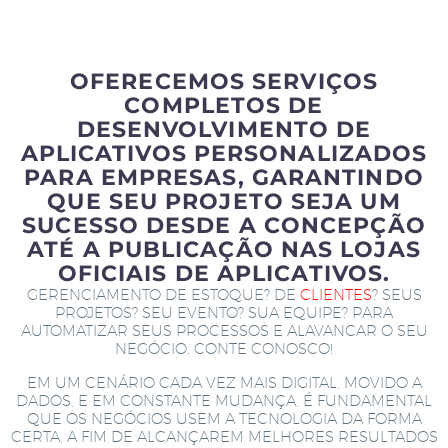
OFERECEMOS SERVIÇOS
COMPLETOS DE
DESENVOLVIMENTO DE
APLICATIVOS PERSONALIZADOS
PARA EMPRESAS, GARANTINDO
QUE SEU PROJETO SEJA UM
SUCESSO DESDE A CONCEPÇÃO
ATÉ A PUBLICAÇÃO NAS LOJAS
OFICIAIS DE APLICATIVOS.
GERENCIAMENTO DE ESTOQUE? DE
CLIENTES
? SEUS
PROJETOS? SEU EVENTO? SUA EQUIPE? PARA
AUTOMATIZAR SEUS PROCESSOS E ALAVANCAR O SEU
NEGÓCIO. CONTE CONOSCO!
EM UM CENÁRIO CADA VEZ MAIS DIGITAL, MOVIDO A
DADOS, E EM CONSTANTE MUDANÇA, É FUNDAMENTAL
QUE OS NEGÓCIOS USEM A TECNOLOGIA DA FORMA
CERTA, A FIM DE ALCANÇAREM MELHORES RESULTADOS