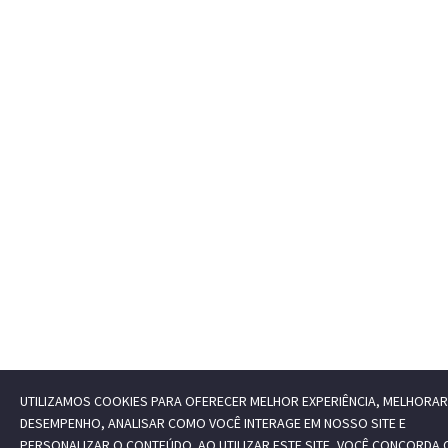
UTILIZAMOS COOKIES PARA OFERECER MELHOR EXPERIÊNCIA, MELHORAR
DESEMPENHO, ANALISAR COMO VOCÊ INTERAGE EM NOSSO SITE E
PERSONALIZAR O CONTEÚDO. AO UTILIZAR ESTE SITE, VOCÊ CONCORDA