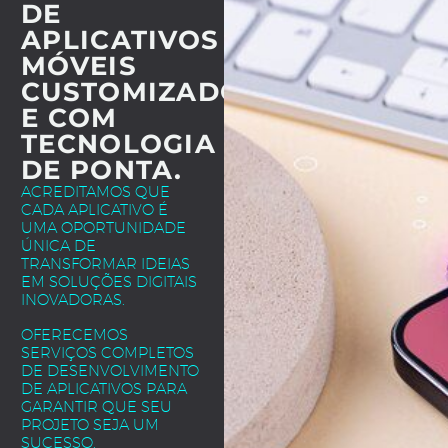
DE
APLICATIVOS
MÓVEIS
CUSTOMIZADOS
E COM
TECNOLOGIA
DE PONTA.
ACREDITAMOS QUE
CADA APLICATIVO É
UMA OPORTUNIDADE
ÚNICA DE
TRANSFORMAR IDEIAS
EM SOLUÇÕES DIGITAIS
INOVADORAS.
OFERECEMOS
SERVIÇOS COMPLETOS
DE DESENVOLVIMENTO
DE APLICATIVOS PARA
GARANTIR QUE SEU
PROJETO SEJA UM
SUCESSO.