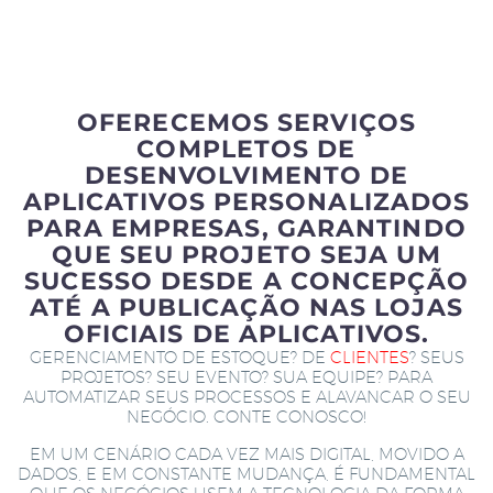
OFERECEMOS SERVIÇOS
COMPLETOS DE
DESENVOLVIMENTO DE
APLICATIVOS PERSONALIZADOS
PARA EMPRESAS, GARANTINDO
QUE SEU PROJETO SEJA UM
SUCESSO DESDE A CONCEPÇÃO
ATÉ A PUBLICAÇÃO NAS LOJAS
OFICIAIS DE APLICATIVOS.
GERENCIAMENTO DE ESTOQUE? DE
CLIENTES
? SEUS
PROJETOS? SEU EVENTO? SUA EQUIPE? PARA
AUTOMATIZAR SEUS PROCESSOS E ALAVANCAR O SEU
NEGÓCIO. CONTE CONOSCO!
EM UM CENÁRIO CADA VEZ MAIS DIGITAL, MOVIDO A
DADOS, E EM CONSTANTE MUDANÇA, É FUNDAMENTAL