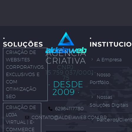
·
·
SOLUÇÕES
INSTITUCI
AGÊNCIA
CRIAÇÃO DE
CRIATIVA
WEBSITES
A Empresa
CNPJ:
CORPORATIVOS,
15.759.037/0001-
EXCLUSIVOS E
Nosso
75
COM
· DESDE
Portfólio
OTIMIZAÇÃO
2009 ·
SEO
Nossas
Soluções Digitais
CRIAÇÃO DE
62984117780
LOJA
CONTATO@ALDEIAWEB.COM.BR
Parceiros/Clien
VIRTUAL | E-
COMMERCE