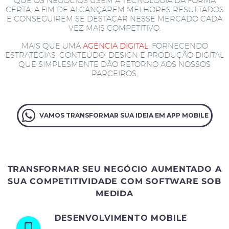
QUE OS NEGÓCIOS USEM A TECNOLOGIA DA FORMA
CERTA, A FIM DE ALCANÇAREM MELHORES RESULTADOS
E CONSEGUIREM SE DESTACAR NESSE MERCADO CADA
VEZ MAIS COMPETITIVO.
MAIS QUE UMA
AGÊNCIA DIGITAL
, FORNECENDO
ESTRATÉGIAS, CONTEÚDO, DESIGN E PRODUÇÃO DIGITAL
QUE SIMPLESMENTE DÃO RETORNO AOS NOSSOS
PARCEIROS.
VAMOS TRANSFORMAR SUA IDEIA EM APP MOBILE
TRANSFORMAR SEU NEGÓCIO AUMENTADO A
SUA COMPETITIVIDADE COM SOFTWARE SOB
MEDIDA
DESENVOLVIMENTO MOBILE