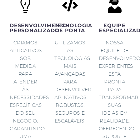
DESENVOLVIMENTO
TECNOLOGIA
EQUIPE
PERSONALIZADO
DE PONTA
ESPECIALIZA
CRIAMOS
UTILIZAMOS
NOSSA
APLICATIVOS
AS
EQUIPE DE
SOB
TECNOLOGIAS
DESENVOLVED
MEDIDA
MAIS
EXPERIENTES
PARA
AVANÇADAS
ESTÁ
ATENDER
PARA
PRONTA
ÀS
DESENVOLVER
PARA
NECESSIDADES
APLICATIVOS
TRANSFORMAR
ESPECÍFICAS
ROBUSTOS,
SUAS
DO SEU
SEGUROS E
IDEIAS EM
NEGÓCIO,
ESCALÁVEIS.
REALIDADE,
GARANTINDO
OFERECENDO
UMA
SUPORTE