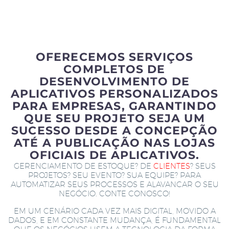
OFERECEMOS SERVIÇOS
COMPLETOS DE
DESENVOLVIMENTO DE
APLICATIVOS PERSONALIZADOS
PARA EMPRESAS, GARANTINDO
QUE SEU PROJETO SEJA UM
SUCESSO DESDE A CONCEPÇÃO
ATÉ A PUBLICAÇÃO NAS LOJAS
OFICIAIS DE APLICATIVOS.
GERENCIAMENTO DE ESTOQUE? DE
CLIENTES
? SEUS
PROJETOS? SEU EVENTO? SUA EQUIPE? PARA
AUTOMATIZAR SEUS PROCESSOS E ALAVANCAR O SEU
NEGÓCIO. CONTE CONOSCO!
EM UM CENÁRIO CADA VEZ MAIS DIGITAL, MOVIDO A
DADOS, E EM CONSTANTE MUDANÇA, É FUNDAMENTAL