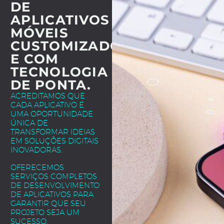
DE
APLICATIVOS
MÓVEIS
CUSTOMIZADOS
E COM
TECNOLOGIA
DE PONTA.
ACREDITAMOS QUE
CADA APLICATIVO É
UMA OPORTUNIDADE
ÚNICA DE
TRANSFORMAR IDEIAS
EM SOLUÇÕES DIGITAIS
INOVADORAS.
OFERECEMOS
SERVIÇOS COMPLETOS
DE DESENVOLVIMENTO
DE APLICATIVOS PARA
GARANTIR QUE SEU
PROJETO SEJA UM
SUCESSO.