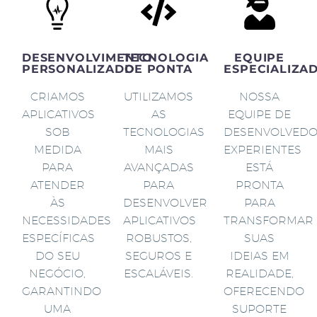
DESENVOLVIMENTO
TECNOLOGIA
EQUIPE
PERSONALIZADO
DE PONTA
ESPECIALIZA
CRIAMOS
UTILIZAMOS
NOSSA
APLICATIVOS
AS
EQUIPE DE
SOB
TECNOLOGIAS
DESENVOLVED
MEDIDA
MAIS
EXPERIENTES
PARA
AVANÇADAS
ESTÁ
ATENDER
PARA
PRONTA
ÀS
DESENVOLVER
PARA
NECESSIDADES
APLICATIVOS
TRANSFORMAR
ESPECÍFICAS
ROBUSTOS,
SUAS
DO SEU
SEGUROS E
IDEIAS EM
NEGÓCIO,
ESCALÁVEIS.
REALIDADE,
GARANTINDO
OFERECENDO
UMA
SUPORTE