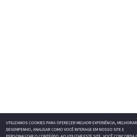
UTILIZAMOS COOKIES PARA OFERECER MELHOR EXPERIÊNCIA, MELHORAR
DESEMPENHO, ANALISAR COMO VOCÊ INTERAGE EM NOSSO SITE E
PERSONALIZAR O CONTEÚDO. AO UTILIZAR ESTE SITE, VOCÊ CONCORDA