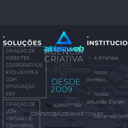
·
·
SOLUÇÕES
INSTITUCI
AGÊNCIA
CRIAÇÃO DE
CRIATIVA
WEBSITES
A Empresa
CNPJ:
CORPORATIVOS,
15.759.037/0001-
EXCLUSIVOS E
Nosso
75
COM
· DESDE
Portfólio
OTIMIZAÇÃO
2009 ·
SEO
Nossas
Soluções Digitais
CRIAÇÃO DE
62984117780
LOJA
CONTATO@ALDEIAWEB.COM.BR
Parceiros/Clien
VIRTUAL | E-
COMMERCE