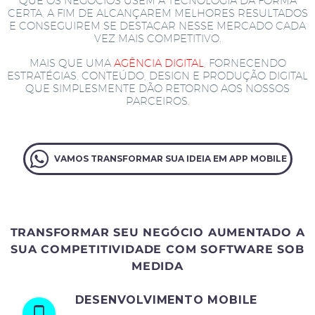
QUE OS NEGÓCIOS USEM A TECNOLOGIA DA FORMA
CERTA, A FIM DE ALCANÇAREM MELHORES RESULTADOS
E CONSEGUIREM SE DESTACAR NESSE MERCADO CADA
VEZ MAIS COMPETITIVO.
MAIS QUE UMA
AGÊNCIA DIGITAL
, FORNECENDO
ESTRATÉGIAS, CONTEÚDO, DESIGN E PRODUÇÃO DIGITAL
QUE SIMPLESMENTE DÃO RETORNO AOS NOSSOS
PARCEIROS.
VAMOS TRANSFORMAR SUA IDEIA EM APP MOBILE
TRANSFORMAR SEU NEGÓCIO AUMENTADO A
SUA COMPETITIVIDADE COM SOFTWARE SOB
MEDIDA
DESENVOLVIMENTO MOBILE