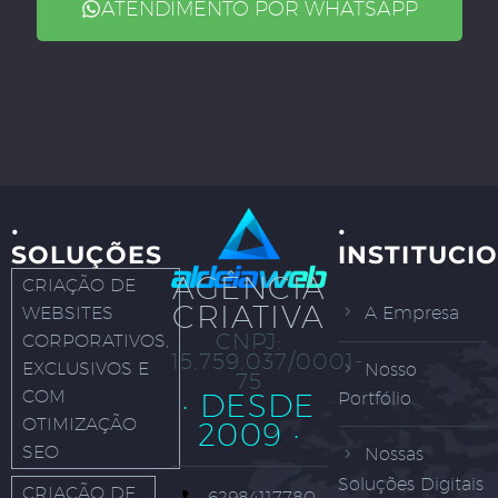
ATENDIMENTO POR WHATSAPP
·
·
SOLUÇÕES
INSTITUCI
AGÊNCIA
CRIAÇÃO DE
CRIATIVA
WEBSITES
A Empresa
CNPJ:
CORPORATIVOS,
15.759.037/0001-
EXCLUSIVOS E
Nosso
75
COM
· DESDE
Portfólio
OTIMIZAÇÃO
2009 ·
SEO
Nossas
Soluções Digitais
CRIAÇÃO DE
62984117780