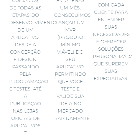
CUIDAMOS
EM APENAS
COM CADA
DE TODAS AS
UM MÊS,
CLIENTE PARA
ETAPAS DO
CONSEGUIMOS
ENTENDER
DESENVOLVIMENTO
LANÇAR UM
SUAS
DE UM
MVP
NECESSIDADES
APLICATIVO,
(PRODUTO
E OFERECER
DESDE A
MÍNIMO
SOLUÇÕES
CONCEPÇÃO
VIÁVEL) DO
PERSONALIZAD
E DESIGN,
SEU
QUE SUPEREM
PASSANDO
APLICATIVO,
SUAS
PELA
PERMITINDO
EXPECTATIVAS.
PROGRAMAÇÃO
QUE VOCÊ
E TESTES, ATÉ
TESTE E
A
VALIDE SUA
PUBLICAÇÃO
IDEIA NO
NAS LOJAS
MERCADO
OFICIAIS DE
RAPIDAMENTE.
APLICATIVOS