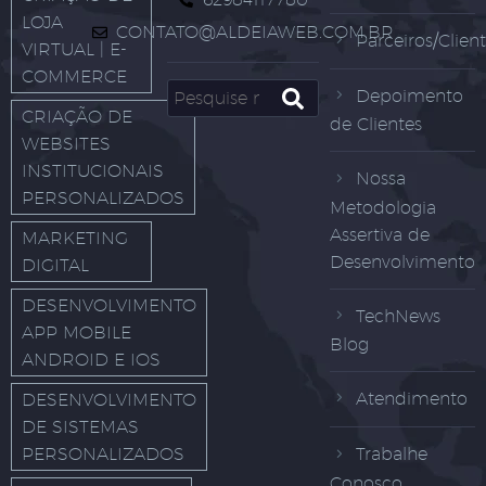
LOJA
CONTATO@ALDEIAWEB.COM.BR
Parceiros/Clien
VIRTUAL | E-
COMMERCE
Depoimento
CRIAÇÃO DE
de Clientes
WEBSITES
INSTITUCIONAIS
Nossa
PERSONALIZADOS
Metodologia
Assertiva de
MARKETING
Desenvolvimento
DIGITAL
DESENVOLVIMENTO
TechNews
APP MOBILE
Blog
ANDROID E IOS
Atendimento
DESENVOLVIMENTO
DE SISTEMAS
PERSONALIZADOS
Trabalhe
Conosco