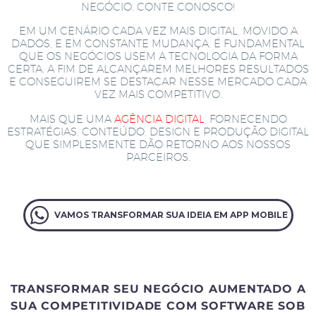
NEGÓCIO. CONTE CONOSCO!
EM UM CENÁRIO CADA VEZ MAIS DIGITAL, MOVIDO A
DADOS, E EM CONSTANTE MUDANÇA, É FUNDAMENTAL
QUE OS NEGÓCIOS USEM A TECNOLOGIA DA FORMA
CERTA, A FIM DE ALCANÇAREM MELHORES RESULTADOS
E CONSEGUIREM SE DESTACAR NESSE MERCADO CADA
VEZ MAIS COMPETITIVO.
MAIS QUE UMA
AGÊNCIA DIGITAL
, FORNECENDO
ESTRATÉGIAS, CONTEÚDO, DESIGN E PRODUÇÃO DIGITAL
QUE SIMPLESMENTE DÃO RETORNO AOS NOSSOS
PARCEIROS.
VAMOS TRANSFORMAR SUA IDEIA EM APP MOBILE
TRANSFORMAR SEU NEGÓCIO AUMENTADO A
SUA COMPETITIVIDADE COM SOFTWARE SOB