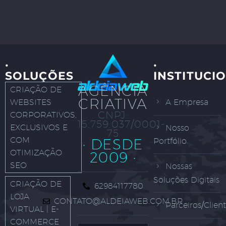
·
·
SOLUÇÕES
INSTITUCI
AGÊNCIA
CRIAÇÃO DE
CRIATIVA
WEBSITES
A Empresa
CNPJ:
CORPORATIVOS,
15.759.037/0001-
EXCLUSIVOS E
Nosso
75
COM
· DESDE
Portfólio
OTIMIZAÇÃO
2009 ·
SEO
Nossas
Soluções Digitais
CRIAÇÃO DE
62984117780
LOJA
CONTATO@ALDEIAWEB.COM.BR
Parceiros/Clien
VIRTUAL | E-
COMMERCE