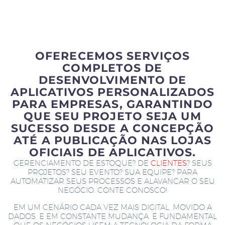
OFERECEMOS SERVIÇOS
COMPLETOS DE
DESENVOLVIMENTO DE
APLICATIVOS PERSONALIZADOS
PARA EMPRESAS, GARANTINDO
QUE SEU PROJETO SEJA UM
SUCESSO DESDE A CONCEPÇÃO
ATÉ A PUBLICAÇÃO NAS LOJAS
OFICIAIS DE APLICATIVOS.
GERENCIAMENTO DE ESTOQUE? DE
CLIENTES
? SEUS
PROJETOS? SEU EVENTO? SUA EQUIPE? PARA
AUTOMATIZAR SEUS PROCESSOS E ALAVANCAR O SEU
NEGÓCIO. CONTE CONOSCO!
EM UM CENÁRIO CADA VEZ MAIS DIGITAL, MOVIDO A
DADOS, E EM CONSTANTE MUDANÇA, É FUNDAMENTAL