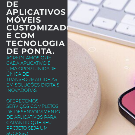
DE
APLICATIVOS
MÓVEIS
CUSTOMIZADOS
E COM
TECNOLOGIA
DE PONTA.
ACREDITAMOS QUE
CADA APLICATIVO É
UMA OPORTUNIDADE
ÚNICA DE
TRANSFORMAR IDEIAS
EM SOLUÇÕES DIGITAIS
INOVADORAS.
OFERECEMOS
SERVIÇOS COMPLETOS
DE DESENVOLVIMENTO
DE APLICATIVOS PARA
GARANTIR QUE SEU
PROJETO SEJA UM
SUCESSO.