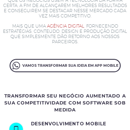
QUE OS NEGÓCIOS USEM A TECNOLOGIA DA FORMA
CERTA, A FIM DE ALCANÇAREM MELHORES RESULTADOS
E CONSEGUIREM SE DESTACAR NESSE MERCADO CADA
VEZ MAIS COMPETITIVO.
MAIS QUE UMA
AGÊNCIA DIGITAL
, FORNECENDO
ESTRATÉGIAS, CONTEÚDO, DESIGN E PRODUÇÃO DIGITAL
QUE SIMPLESMENTE DÃO RETORNO AOS NOSSOS
PARCEIROS.
VAMOS TRANSFORMAR SUA IDEIA EM APP MOBILE
TRANSFORMAR SEU NEGÓCIO AUMENTADO A
SUA COMPETITIVIDADE COM SOFTWARE SOB
MEDIDA
DESENVOLVIMENTO MOBILE