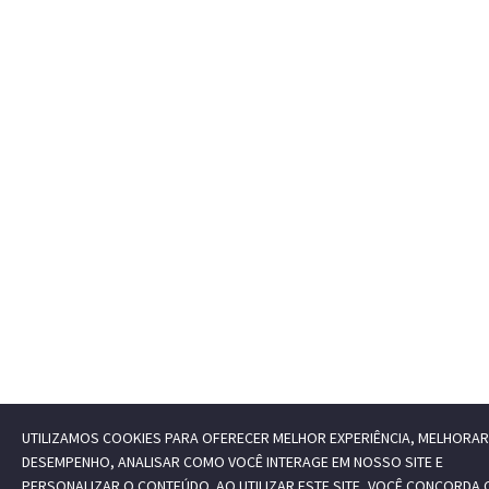
UTILIZAMOS COOKIES PARA OFERECER MELHOR EXPERIÊNCIA, MELHORAR
DESEMPENHO, ANALISAR COMO VOCÊ INTERAGE EM NOSSO SITE E
PERSONALIZAR O CONTEÚDO. AO UTILIZAR ESTE SITE, VOCÊ CONCORDA