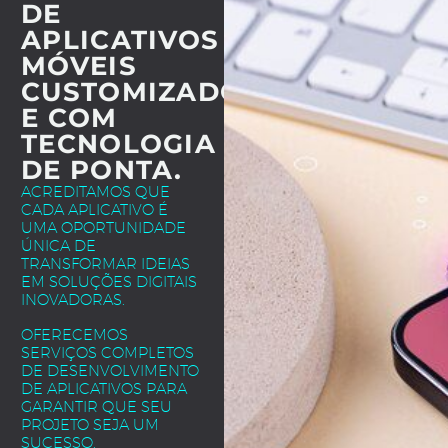
DE
APLICATIVOS
MÓVEIS
CUSTOMIZADOS
E COM
TECNOLOGIA
DE PONTA.
ACREDITAMOS QUE
CADA APLICATIVO É
UMA OPORTUNIDADE
ÚNICA DE
TRANSFORMAR IDEIAS
EM SOLUÇÕES DIGITAIS
INOVADORAS.
OFERECEMOS
SERVIÇOS COMPLETOS
DE DESENVOLVIMENTO
DE APLICATIVOS PARA
GARANTIR QUE SEU
PROJETO SEJA UM
SUCESSO.