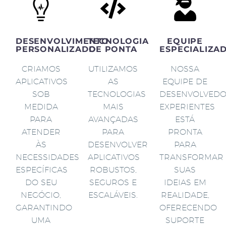
DESENVOLVIMENTO
TECNOLOGIA
EQUIPE
PERSONALIZADO
DE PONTA
ESPECIALIZA
CRIAMOS
UTILIZAMOS
NOSSA
APLICATIVOS
AS
EQUIPE DE
SOB
TECNOLOGIAS
DESENVOLVED
MEDIDA
MAIS
EXPERIENTES
PARA
AVANÇADAS
ESTÁ
ATENDER
PARA
PRONTA
ÀS
DESENVOLVER
PARA
NECESSIDADES
APLICATIVOS
TRANSFORMAR
ESPECÍFICAS
ROBUSTOS,
SUAS
DO SEU
SEGUROS E
IDEIAS EM
NEGÓCIO,
ESCALÁVEIS.
REALIDADE,
GARANTINDO
OFERECENDO
UMA
SUPORTE