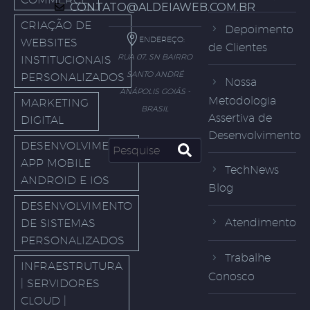
CONTATO@ALDEIAWEB.COM.BR
CRIAÇÃO DE
Depoimento
ENDEREÇO:
WEBSITES
de Clientes
RUA 07, SN BAIRRO
INSTITUCIONAIS
SANTO ANDRÉ
PERSONALIZADOS
Nossa
ANÁPOLIS GOIÁS -
Metodologia
MARKETING
BRASIL
Assertiva de
DIGITAL
Desenvolvimento
DESENVOLVIMENTO
APP MOBILE
TechNews
ANDROID E IOS
Blog
DESENVOLVIMENTO
Atendimento
DE SISTEMAS
PERSONALIZADOS
Trabalhe
INFRAESTRUTURA
Conosco
| SERVIDORES
CLOUD |