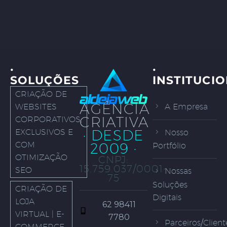
·
·
SOLUÇÕES
INSTITUCI
CRIAÇÃO DE
AGÊNCIA
WEBSITES
A Empresa
CRIATIVA
CORPORATIVOS,
· DESDE
EXCLUSIVOS E
Nosso
COM
2009 ·
Portfólio
OTIMIZAÇÃO
CNPJ:
15.759.037/0001-
SEO
Nossas
75
Soluções
CRIAÇÃO DE
Digitais
LOJA
62 98411
VIRTUAL | E-
7780
Parceiros/Client
COMMERCE