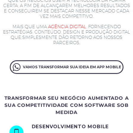
QUE OS NEGÓCIOS USEM A TECNOLOGIA DA FORMA
CERTA, A FIM DE ALCANÇAREM MELHORES RESULTADOS
E CONSEGUIREM SE DESTACAR NESSE MERCADO CADA
VEZ MAIS COMPETITIVO.
MAIS QUE UMA
AGÊNCIA DIGITAL
, FORNECENDO
ESTRATÉGIAS, CONTEÚDO, DESIGN E PRODUÇÃO DIGITAL
QUE SIMPLESMENTE DÃO RETORNO AOS NOSSOS
PARCEIROS.
VAMOS TRANSFORMAR SUA IDEIA EM APP MOBILE
TRANSFORMAR SEU NEGÓCIO AUMENTADO A
SUA COMPETITIVIDADE COM SOFTWARE SOB
MEDIDA
DESENVOLVIMENTO MOBILE