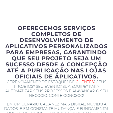
OFERECEMOS SERVIÇOS
COMPLETOS DE
DESENVOLVIMENTO DE
APLICATIVOS PERSONALIZADOS
PARA EMPRESAS, GARANTINDO
QUE SEU PROJETO SEJA UM
SUCESSO DESDE A CONCEPÇÃO
ATÉ A PUBLICAÇÃO NAS LOJAS
OFICIAIS DE APLICATIVOS.
GERENCIAMENTO DE ESTOQUE? DE
CLIENTES
? SEUS
PROJETOS? SEU EVENTO? SUA EQUIPE? PARA
AUTOMATIZAR SEUS PROCESSOS E ALAVANCAR O SEU
NEGÓCIO. CONTE CONOSCO!
EM UM CENÁRIO CADA VEZ MAIS DIGITAL, MOVIDO A
DADOS, E EM CONSTANTE MUDANÇA, É FUNDAMENTAL