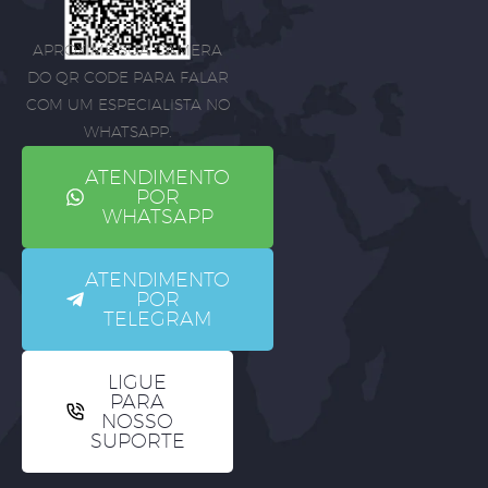
APROXIME SUA CÂMERA
DO QR CODE PARA FALAR
COM UM ESPECIALISTA NO
WHATSAPP.
ATENDIMENTO
POR
WHATSAPP
ATENDIMENTO
POR
TELEGRAM
LIGUE
PARA
NOSSO
SUPORTE