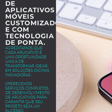
DE
APLICATIVOS
MÓVEIS
CUSTOMIZADOS
E COM
TECNOLOGIA
DE PONTA.
ACREDITAMOS QUE
CADA APLICATIVO É
UMA OPORTUNIDADE
ÚNICA DE
TRANSFORMAR IDEIAS
EM SOLUÇÕES DIGITAIS
INOVADORAS.
OFERECEMOS
SERVIÇOS COMPLETOS
DE DESENVOLVIMENTO
DE APLICATIVOS PARA
GARANTIR QUE SEU
PROJETO SEJA UM
SUCESSO.