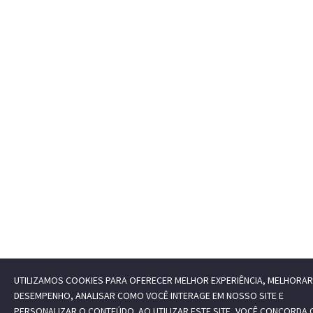
UTILIZAMOS COOKIES PARA OFERECER MELHOR EXPERIÊNCIA, MELHORAR
DESEMPENHO, ANALISAR COMO VOCÊ INTERAGE EM NOSSO SITE E
PERSONALIZAR O CONTEÚDO. AO UTILIZAR ESTE SITE, VOCÊ CONCORDA