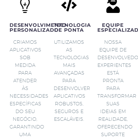
DESENVOLVIMENTO
TECNOLOGIA
EQUIPE
PERSONALIZADO
DE PONTA
ESPECIALIZA
CRIAMOS
UTILIZAMOS
NOSSA
APLICATIVOS
AS
EQUIPE DE
SOB
TECNOLOGIAS
DESENVOLVED
MEDIDA
MAIS
EXPERIENTES
PARA
AVANÇADAS
ESTÁ
ATENDER
PARA
PRONTA
ÀS
DESENVOLVER
PARA
NECESSIDADES
APLICATIVOS
TRANSFORMAR
ESPECÍFICAS
ROBUSTOS,
SUAS
DO SEU
SEGUROS E
IDEIAS EM
NEGÓCIO,
ESCALÁVEIS.
REALIDADE,
GARANTINDO
OFERECENDO
UMA
SUPORTE