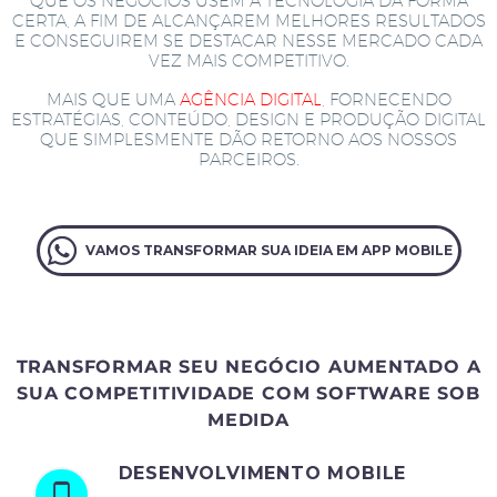
QUE OS NEGÓCIOS USEM A TECNOLOGIA DA FORMA
CERTA, A FIM DE ALCANÇAREM MELHORES RESULTADOS
E CONSEGUIREM SE DESTACAR NESSE MERCADO CADA
VEZ MAIS COMPETITIVO.
MAIS QUE UMA
AGÊNCIA DIGITAL
, FORNECENDO
ESTRATÉGIAS, CONTEÚDO, DESIGN E PRODUÇÃO DIGITAL
QUE SIMPLESMENTE DÃO RETORNO AOS NOSSOS
PARCEIROS.
VAMOS TRANSFORMAR SUA IDEIA EM APP MOBILE
TRANSFORMAR SEU NEGÓCIO AUMENTADO A
SUA COMPETITIVIDADE COM SOFTWARE SOB
MEDIDA
DESENVOLVIMENTO MOBILE