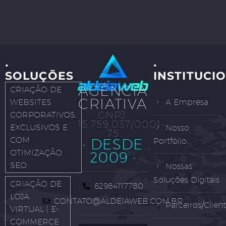
·
·
SOLUÇÕES
INSTITUCI
AGÊNCIA
CRIAÇÃO DE
CRIATIVA
WEBSITES
A Empresa
CNPJ:
CORPORATIVOS,
15.759.037/0001-
EXCLUSIVOS E
Nosso
75
COM
· DESDE
Portfólio
OTIMIZAÇÃO
2009 ·
SEO
Nossas
Soluções Digitais
CRIAÇÃO DE
62984117780
LOJA
CONTATO@ALDEIAWEB.COM.BR
Parceiros/Clien
VIRTUAL | E-
COMMERCE