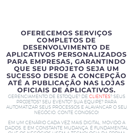
OFERECEMOS SERVIÇOS
COMPLETOS DE
DESENVOLVIMENTO DE
APLICATIVOS PERSONALIZADOS
PARA EMPRESAS, GARANTINDO
QUE SEU PROJETO SEJA UM
SUCESSO DESDE A CONCEPÇÃO
ATÉ A PUBLICAÇÃO NAS LOJAS
OFICIAIS DE APLICATIVOS.
GERENCIAMENTO DE ESTOQUE? DE
CLIENTES
? SEUS
PROJETOS? SEU EVENTO? SUA EQUIPE? PARA
AUTOMATIZAR SEUS PROCESSOS E ALAVANCAR O SEU
NEGÓCIO. CONTE CONOSCO!
EM UM CENÁRIO CADA VEZ MAIS DIGITAL, MOVIDO A
DADOS, E EM CONSTANTE MUDANÇA, É FUNDAMENTAL