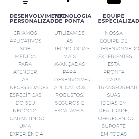
DESENVOLVIMENTO
TECNOLOGIA
EQUIPE
PERSONALIZADO
DE PONTA
ESPECIALIZA
CRIAMOS
UTILIZAMOS
NOSSA
APLICATIVOS
AS
EQUIPE DE
SOB
TECNOLOGIAS
DESENVOLVED
MEDIDA
MAIS
EXPERIENTES
PARA
AVANÇADAS
ESTÁ
ATENDER
PARA
PRONTA
ÀS
DESENVOLVER
PARA
NECESSIDADES
APLICATIVOS
TRANSFORMAR
ESPECÍFICAS
ROBUSTOS,
SUAS
DO SEU
SEGUROS E
IDEIAS EM
NEGÓCIO,
ESCALÁVEIS.
REALIDADE,
GARANTINDO
OFERECENDO
UMA
SUPORTE
EXPERIÊNCIA
EM TODAS