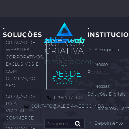
·
·
SOLUÇÕES
INSTITUCI
AGÊNCIA
CRIAÇÃO DE
CRIATIVA
WEBSITES
A Empresa
CNPJ:
CORPORATIVOS,
15.759.037/0001-
EXCLUSIVOS E
Nosso
75
COM
· DESDE
Portfólio
OTIMIZAÇÃO
2009 ·
SEO
Nossas
Soluções Digitais
CRIAÇÃO DE
62984117780
LOJA
CONTATO@ALDEIAWEB.COM.BR
Parceiros/Clien
VIRTUAL | E-
COMMERCE
Depoimento
CRIAÇÃO DE