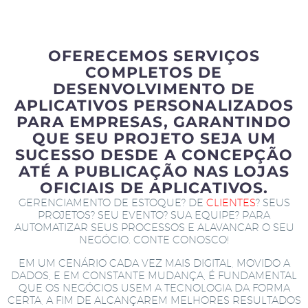
OFERECEMOS SERVIÇOS
COMPLETOS DE
DESENVOLVIMENTO DE
APLICATIVOS PERSONALIZADOS
PARA EMPRESAS, GARANTINDO
QUE SEU PROJETO SEJA UM
SUCESSO DESDE A CONCEPÇÃO
ATÉ A PUBLICAÇÃO NAS LOJAS
OFICIAIS DE APLICATIVOS.
GERENCIAMENTO DE ESTOQUE? DE
CLIENTES
? SEUS
PROJETOS? SEU EVENTO? SUA EQUIPE? PARA
AUTOMATIZAR SEUS PROCESSOS E ALAVANCAR O SEU
NEGÓCIO. CONTE CONOSCO!
EM UM CENÁRIO CADA VEZ MAIS DIGITAL, MOVIDO A
DADOS, E EM CONSTANTE MUDANÇA, É FUNDAMENTAL
QUE OS NEGÓCIOS USEM A TECNOLOGIA DA FORMA
CERTA, A FIM DE ALCANÇAREM MELHORES RESULTADOS