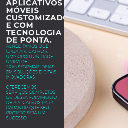
APLICATIVOS
MÓVEIS
CUSTOMIZADOS
E COM
TECNOLOGIA
DE PONTA.
ACREDITAMOS QUE
CADA APLICATIVO É
UMA OPORTUNIDADE
ÚNICA DE
TRANSFORMAR IDEIAS
EM SOLUÇÕES DIGITAIS
INOVADORAS.
OFERECEMOS
SERVIÇOS COMPLETOS
DE DESENVOLVIMENTO
DE APLICATIVOS PARA
GARANTIR QUE SEU
PROJETO SEJA UM
SUCESSO.