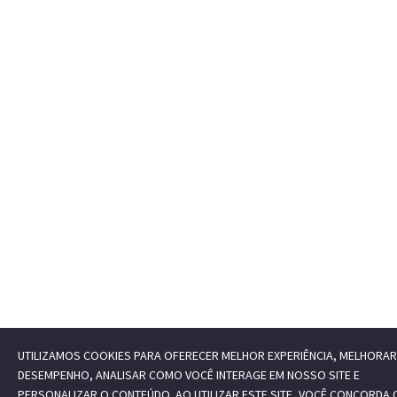
UTILIZAMOS COOKIES PARA OFERECER MELHOR EXPERIÊNCIA, MELHORAR
DESEMPENHO, ANALISAR COMO VOCÊ INTERAGE EM NOSSO SITE E
PERSONALIZAR O CONTEÚDO. AO UTILIZAR ESTE SITE, VOCÊ CONCORDA