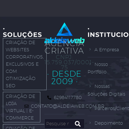
·
·
SOLUÇÕES
INSTITUCI
AGÊNCIA
CRIAÇÃO DE
CRIATIVA
WEBSITES
A Empresa
CNPJ:
CORPORATIVOS,
15.759.037/0001-
EXCLUSIVOS E
Nosso
75
COM
· DESDE
Portfólio
OTIMIZAÇÃO
2009 ·
SEO
Nossas
Soluções Digitais
CRIAÇÃO DE
62984117780
LOJA
CONTATO@ALDEIAWEB.COM.BR
Parceiros/Clien
VIRTUAL | E-
COMMERCE
Depoimento
CRIAÇÃO DE