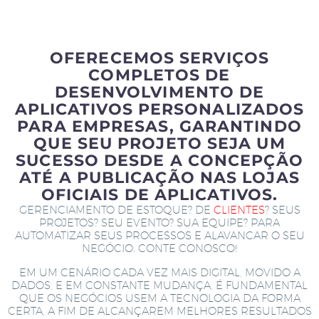
OFERECEMOS SERVIÇOS
COMPLETOS DE
DESENVOLVIMENTO DE
APLICATIVOS PERSONALIZADOS
PARA EMPRESAS, GARANTINDO
QUE SEU PROJETO SEJA UM
SUCESSO DESDE A CONCEPÇÃO
ATÉ A PUBLICAÇÃO NAS LOJAS
OFICIAIS DE APLICATIVOS.
GERENCIAMENTO DE ESTOQUE? DE
CLIENTES
? SEUS
PROJETOS? SEU EVENTO? SUA EQUIPE? PARA
AUTOMATIZAR SEUS PROCESSOS E ALAVANCAR O SEU
NEGÓCIO. CONTE CONOSCO!
EM UM CENÁRIO CADA VEZ MAIS DIGITAL, MOVIDO A
DADOS, E EM CONSTANTE MUDANÇA, É FUNDAMENTAL
QUE OS NEGÓCIOS USEM A TECNOLOGIA DA FORMA
CERTA, A FIM DE ALCANÇAREM MELHORES RESULTADOS