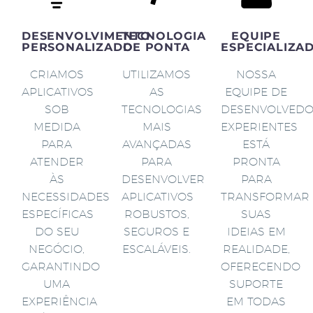
DESENVOLVIMENTO
TECNOLOGIA
EQUIPE
PERSONALIZADO
DE PONTA
ESPECIALIZA
CRIAMOS
UTILIZAMOS
NOSSA
APLICATIVOS
AS
EQUIPE DE
SOB
TECNOLOGIAS
DESENVOLVED
MEDIDA
MAIS
EXPERIENTES
PARA
AVANÇADAS
ESTÁ
ATENDER
PARA
PRONTA
ÀS
DESENVOLVER
PARA
NECESSIDADES
APLICATIVOS
TRANSFORMAR
ESPECÍFICAS
ROBUSTOS,
SUAS
DO SEU
SEGUROS E
IDEIAS EM
NEGÓCIO,
ESCALÁVEIS.
REALIDADE,
GARANTINDO
OFERECENDO
UMA
SUPORTE
EXPERIÊNCIA
EM TODAS