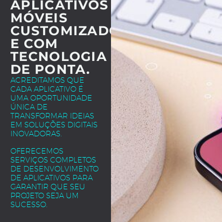
APLICATIVOS
MÓVEIS
CUSTOMIZADOS
E COM
TECNOLOGIA
DE PONTA.
ACREDITAMOS QUE
CADA APLICATIVO É
UMA OPORTUNIDADE
ÚNICA DE
TRANSFORMAR IDEIAS
EM SOLUÇÕES DIGITAIS
INOVADORAS.
OFERECEMOS
SERVIÇOS COMPLETOS
DE DESENVOLVIMENTO
DE APLICATIVOS PARA
GARANTIR QUE SEU
PROJETO SEJA UM
SUCESSO.