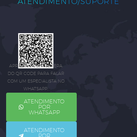
ATENDIMENTO/SUPORTE
APROXIME SUA CÂMERA
DO QR CODE PARA FALAR
COM UM ESPECIALISTA NO
WHATSAPP.
ATENDIMENTO
POR
WHATSAPP
ATENDIMENTO
POR