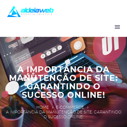
A IMPORTÂNCIA DA
MANUTENÇÃO DE SITE:
GARANTINDO O
SUCESSO ONLINE!
HOME
E-COMMERCE
A IMPORTÂNCIA DA MANUTENÇÃO DE SITE: GARANTINDO
O SUCESSO ONLINE!