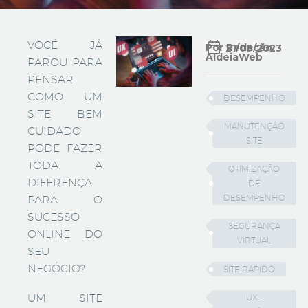
VOCÊ JÁ
Por Redação
21/09/2023
AldeiaWeb
PAROU PARA
PENSAR
COMO UM
DESEMPENHO
SITE BEM
MANUTENÇÃO
CUIDADO
SITE
PODE FAZER
TODA A
OTIMIZAÇÃO
DIFERENÇA
DE
DESEMPENHO
PARA O
SUCESSO
SEGURANÇA
ONLINE DO
VIRTUAL
SEU
NEGÓCIO?
SITE RÁPIDO
UM SITE
UX -