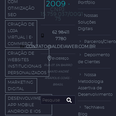
COM
2009 ·
Portfólio
OTIMIZAÇÃO
CNPJ:
15.759.037/0001-
SEO
Nossas
75
Soluções
CRIAÇÃO DE
Digitais
LOJA
62 98411
VIRTUAL | E-
7780
Parceiros/Client
COMMERCE
CONTATO@ALDEIAWEB.COM.BR
CRIAÇÃO DE
Depoimento
ENDEREÇO:
WEBSITES
de Clientes
RUA 07, SN BAIRRO
INSTITUCIONAIS
SANTO ANDRÉ
PERSONALIZADOS
Nossa
ANÁPOLIS GOIÁS -
Metodologia
MARKETING
BRASIL
Assertiva de
DIGITAL
Desenvolvimento
DESENVOLVIMENTO
APP MOBILE
TechNews
ANDROID E IOS
Blog