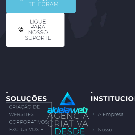
TELEGRAM
LIGUE
PARA
NOSSO
SUPORTE
·
·
SOLUÇÕES
INSTITUCI
CRIAÇÃO DE
AGÊNCIA
WEBSITES
A Empresa
CRIATIVA
CORPORATIVOS,
· DESDE
EXCLUSIVOS E
Nosso