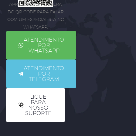
APROXIME SUA CÂMERA
DO QR CODE PARA FALAR
COM UM ESPECIALISTA NO
WHATSAPP.
ATENDIMENTO
POR
WHATSAPP
ATENDIMENTO
POR
TELEGRAM
LIGUE
PARA
NOSSO
SUPORTE