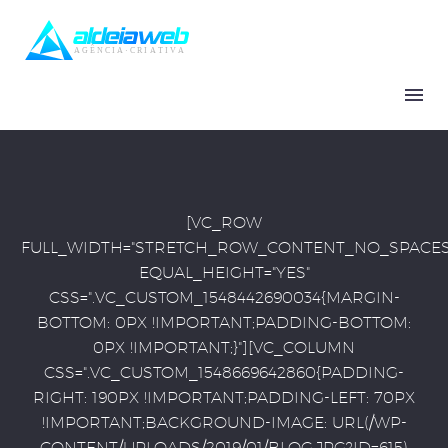
[VC_ROW
FULL_WIDTH="STRETCH_ROW_CONTENT_NO_SPACES
EQUAL_HEIGHT="YES"
CSS=".VC_CUSTOM_1548442690034{MARGIN-
BOTTOM: 0PX !IMPORTANT;PADDING-BOTTOM:
0PX !IMPORTANT;}"][VC_COLUMN
CSS=".VC_CUSTOM_1548669642860{PADDING-
RIGHT: 190PX !IMPORTANT;PADDING-LEFT: 70PX
!IMPORTANT;BACKGROUND-IMAGE: URL(/WP-
CONTENT/UPLOADS/2019/01/BLOG.JPG?ID=615)