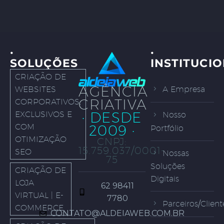
·
·
SOLUÇÕES
INSTITUCI
CRIAÇÃO DE
AGÊNCIA
WEBSITES
A Empresa
CRIATIVA
CORPORATIVOS,
· DESDE
EXCLUSIVOS E
Nosso
COM
2009 ·
Portfólio
OTIMIZAÇÃO
CNPJ:
15.759.037/0001-
SEO
Nossas
75
Soluções
CRIAÇÃO DE
Digitais
LOJA
62 98411
VIRTUAL | E-
7780
Parceiros/Client
COMMERCE
CONTATO@ALDEIAWEB.COM.BR