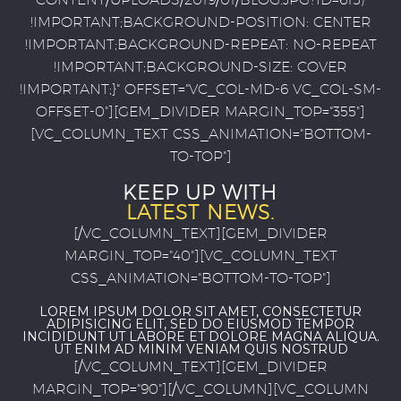
!IMPORTANT;BACKGROUND-POSITION: CENTER
!IMPORTANT;BACKGROUND-REPEAT: NO-REPEAT
!IMPORTANT;BACKGROUND-SIZE: COVER
!IMPORTANT;}" OFFSET="VC_COL-MD-6 VC_COL-SM-
OFFSET-0"][GEM_DIVIDER MARGIN_TOP="355"]
[VC_COLUMN_TEXT CSS_ANIMATION="BOTTOM-
TO-TOP"]
KEEP UP WITH
LATEST NEWS.
[/VC_COLUMN_TEXT][GEM_DIVIDER
MARGIN_TOP="40"][VC_COLUMN_TEXT
CSS_ANIMATION="BOTTOM-TO-TOP"]
LOREM IPSUM DOLOR SIT AMET, CONSECTETUR
ADIPISICING ELIT, SED DO EIUSMOD TEMPOR
INCIDIDUNT UT LABORE ET DOLORE MAGNA ALIQUA.
UT ENIM AD MINIM VENIAM QUIS NOSTRUD
[/VC_COLUMN_TEXT][GEM_DIVIDER
MARGIN_TOP="90"][/VC_COLUMN][VC_COLUMN