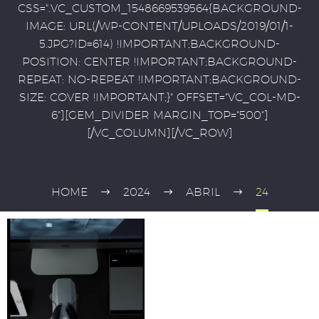
CSS=".VC_CUSTOM_1548669539564{BACKGROUND-
IMAGE: URL(/WP-CONTENT/UPLOADS/2019/01/1-
5.JPG?ID=614) !IMPORTANT;BACKGROUND-
POSITION: CENTER !IMPORTANT;BACKGROUND-
REPEAT: NO-REPEAT !IMPORTANT;BACKGROUND-
SIZE: COVER !IMPORTANT;}" OFFSET="VC_COL-MD-
6"][GEM_DIVIDER MARGIN_TOP="500"]
[/VC_COLUMN][/VC_ROW]
HOME
2024
ABRIL
24