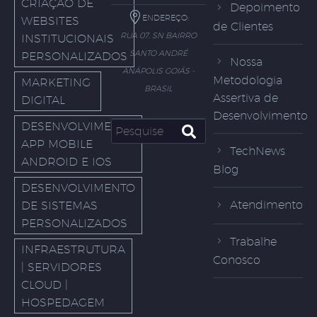
CRIAÇÃO DE
Depoimento
ENDEREÇO:
WEBSITES
de Clientes
RUA 07, SN BAIRRO
INSTITUCIONAIS
SANTO ANDRÉ
PERSONALIZADOS
Nossa
ANÁPOLIS GOIÁS -
Metodologia
MARKETING
BRASIL
Assertiva de
DIGITAL
Desenvolvimento
DESENVOLVIMENTO
APP MOBILE
TechNews
ANDROID E IOS
Blog
DESENVOLVIMENTO
Atendimento
DE SISTEMAS
PERSONALIZADOS
Trabalhe
INFRAESTRUTURA
Conosco
| SERVIDORES
CLOUD |
HOSPEDAGEM